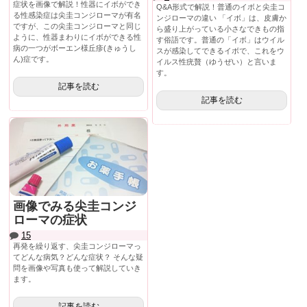
症状を画像で解説！性器にイボができ
Q&A形式で解説！普通のイボと尖圭コ
る性感染症は尖圭コンジローマが有名
ンジローマの違い 「イボ」は、皮膚か
ですが、この尖圭コンジローマと同じ
ら盛り上がっている小さなできもの指
ように、性器まわりにイボができる性
す俗語です。普通の「イボ」はウイル
病の一つがボーエン様丘疹(きゅうし
スが感染してできるイボで、これをウ
ん)症です。
イルス性疣贅（ゆうぜい）と言いま
す。
記事を読む
記事を読む
画像でみる尖圭コンジ
ローマの症状
15
再発を繰り返す、尖圭コンジローマっ
てどんな病気？どんな症状？ そんな疑
問を画像や写真も使って解説していき
ます。
記事を読む