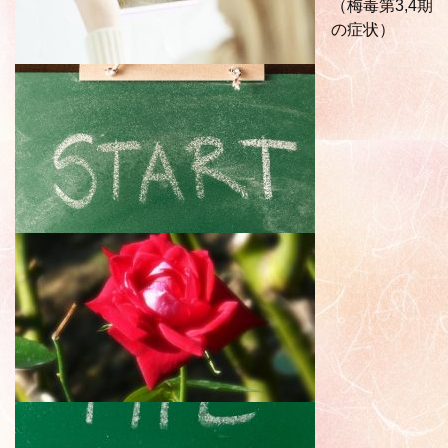
（梅毒第3,4期
の症状）