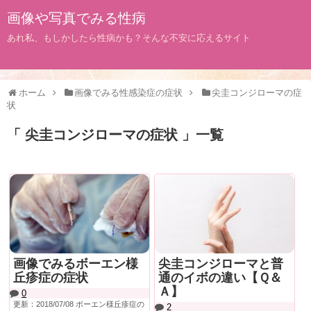
画像や写真でみる性病
あれ私、もしかしたら性病かも？そんな不安に応えるサイト
ホーム
画像でみる性感染症の症状
尖圭コンジローマの症
状
「 尖圭コンジローマの症状 」一覧
画像でみるボーエン様
尖圭コンジローマと普
丘疹症の症状
通のイボの違い【Ｑ＆
Ａ】
0
更新：2018/07/08 ボーエン様丘疹症の
2