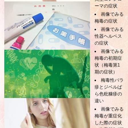
ーマの症状
画像でみる
梅毒の症状
画像でみる
性器ヘルペス
の症状
画像でみる
梅毒の初期症
状（梅毒第1
期の症状）
梅毒性バラ
疹とジベルば
ら色粃糠疹の
違い
画像でみる
梅毒が重症化
した際の症状