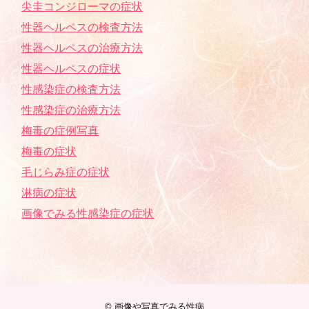
尖圭コンジローマの症状
性器ヘルペスの検査方法
性器ヘルペスの治療方法
性器ヘルペスの症状
性感染症の検査方法
性感染症の治療方法
梅毒の症例写真
梅毒の症状
毛じらみ症の症状
淋病の症状
画像でみる性感染症の症状
©
画像や写真でみる性病