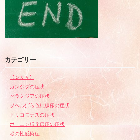
カテゴリー
【Ｑ＆Ａ】
カンジダの症状
クラミジアの症状
ジベルばら色粃糠疹の症状
トリコモナスの症状
ボーエン様丘疹症の症状
喉の性感染症